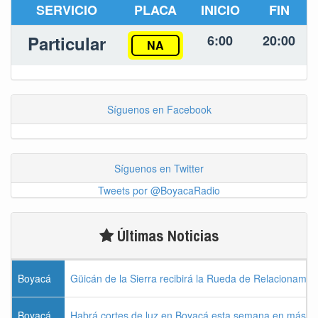
SERVICIO
PLACA
INICIO
FIN
Particular
6:00
20:00
NA
Síguenos en Facebook
Síguenos en Twitter
Tweets por @BoyacaRadio
Últimas Noticias
Boyacá
Güicán de la Sierra recibirá la Rueda de Relacionamie
Boyacá
Habrá cortes de luz en Boyacá esta semana en más de