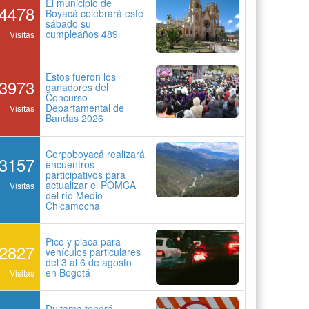
El municipio de
4478
Boyacá celebrará este
sábado su
cumpleaños 489
Visitas
Estos fueron los
3973
ganadores del
Concurso
Departamental de
Visitas
Bandas 2026
Corpoboyacá realizará
3157
encuentros
participativos para
actualizar el POMCA
Visitas
del río Medio
Chicamocha
Pico y placa para
2827
vehículos particulares
del 3 al 6 de agosto
en Bogotá
Visitas
Duitama tendrá