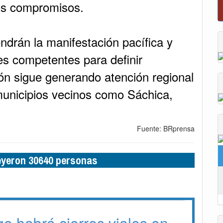
os compromisos.
drán la manifestación pacífica y
es competentes para definir
ión sigue generando atención regional
municipios vecinos como Sáchica,
Fuente: BRprensa
leyeron 30640 personas
o habrá cierres viales en