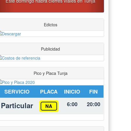
Este domingo habrá cierres viales en Tunja
Edictos
Publicidad
Pico y Placa Tunja
SERVICIO
PLACA
INICIO
FIN
Particular
6:00
20:00
NA