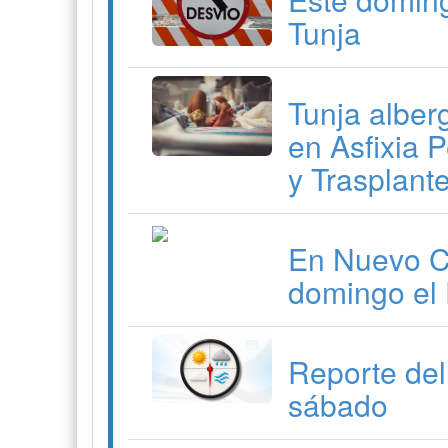
Tunja
Tunja alber
en Asfixia P
y Trasplant
En Nuevo Co
domingo el 
Reporte del
sábado