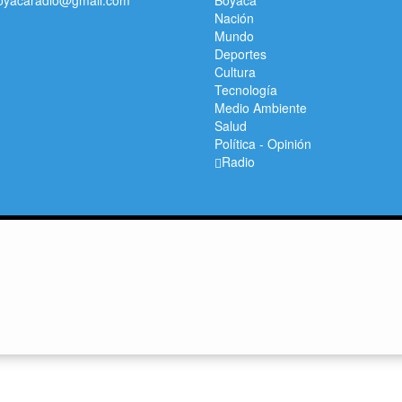
oyacaradio@gmail.com
Boyacá
Nación
Mundo
Deportes
Cultura
Tecnología
Medio Ambiente
Salud
Política
-
Opinión
Radio