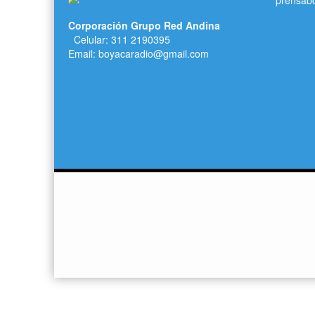
prensab
Corporación Grupo Red Andina
Celular: 311 2190395
Email: boyacaradio@gmail.com