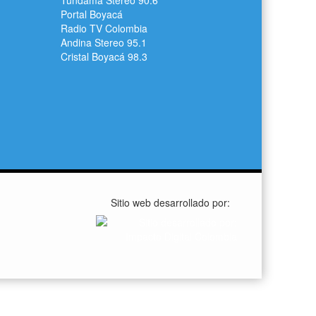
Tundama Stereo 90.6
Portal Boyacá
Radio TV Colombia
Andina Stereo 95.1
Cristal Boyacá 98.3
Sitio web desarrollado por: