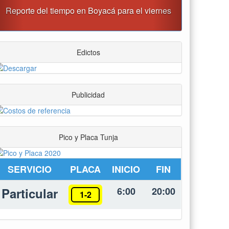
“Tunja nos ha dado demasiado y no podemos
fallarle en este momento”: Carlos Amaya
Edictos
Publicidad
Pico y Placa Tunja
SERVICIO
PLACA
INICIO
FIN
Particular
6:00
20:00
1-2