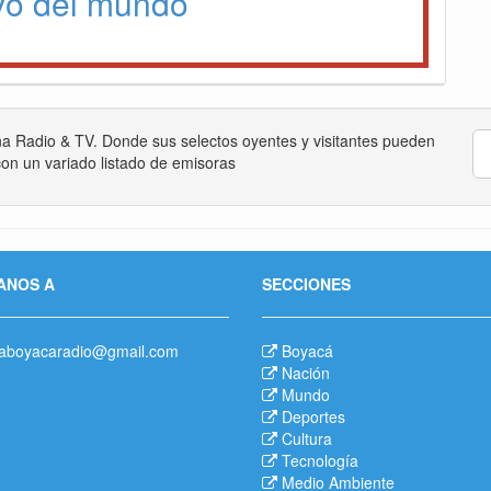
vo del mundo
na Radio & TV. Donde sus selectos oyentes y visitantes pueden
on un variado listado de emisoras
ANOS A
SECCIONES
aboyacaradio@gmail.com
Boyacá
Nación
Mundo
Deportes
Cultura
Tecnología
Medio Ambiente