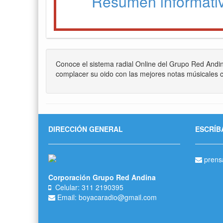
Resumen informati
Conoce el sistema radial Online del Grupo Red Andi
complacer su oido con las mejores notas músicales c
DIRECCIÓN GENERAL
ESCRÍB
prens
Corporación Grupo Red Andina
Celular: 311 2190395
Email: boyacaradio@gmail.com