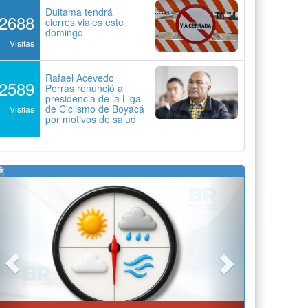
Duitama tendrá
2688
cierres viales este
domingo
Visitas
Rafael Acevedo
2589
Porras renunció a
presidencia de la Liga
de Ciclismo de Boyacá
Visitas
por motivos de salud
Previous
Next