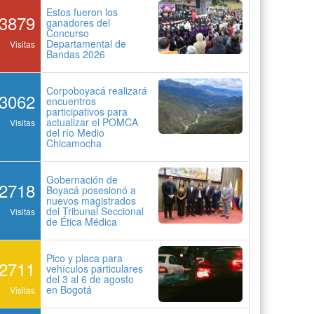
Estos fueron los
3879
ganadores del
Concurso
Departamental de
Visitas
Bandas 2026
Corpoboyacá realizará
3062
encuentros
participativos para
actualizar el POMCA
Visitas
del río Medio
Chicamocha
Gobernación de
2718
Boyacá posesionó a
nuevos magistrados
del Tribunal Seccional
Visitas
de Ética Médica
Pico y placa para
2711
vehículos particulares
del 3 al 6 de agosto
en Bogotá
Visitas