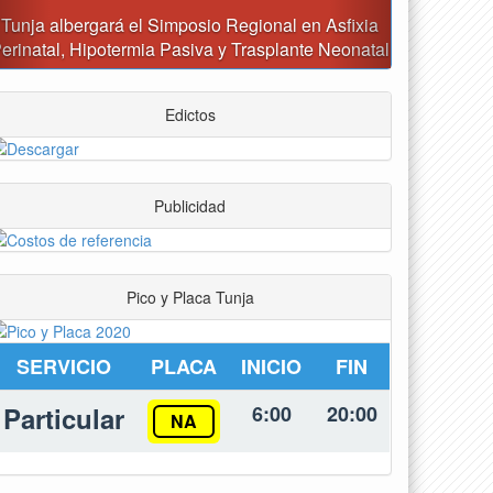
Reporte del tiempo en Boyacá para el sábado
Edictos
Publicidad
Pico y Placa Tunja
SERVICIO
PLACA
INICIO
FIN
Particular
6:00
20:00
NA