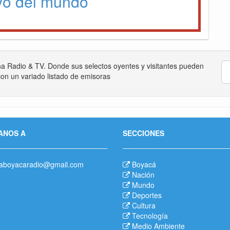
vo del mundo
na Radio & TV. Donde sus selectos oyentes y visitantes pueden
on un variado listado de emisoras
ANOS A
SECCIONES
aboyacaradio@gmail.com
Boyacá
Nación
Mundo
Deportes
Cultura
Tecnología
Medio Ambiente