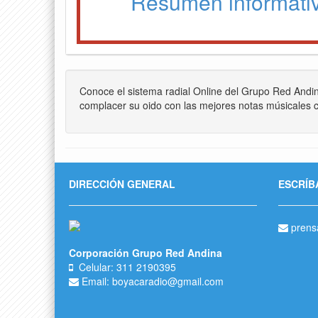
Resumen informati
Conoce el sistema radial Online del Grupo Red Andi
complacer su oido con las mejores notas músicales c
DIRECCIÓN GENERAL
ESCRÍB
prens
Corporación Grupo Red Andina
Celular: 311 2190395
Email: boyacaradio@gmail.com