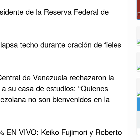
Tunja albergará el Simposio Regional en Asfixia
sidente de la Reserva Federal de
Perinatal, Hipotermia Pasiva y Trasplante Neonatal
.
lapsa techo durante oración de fieles
Central de Venezuela rechazaron la
o a su casa de estudios: “Quienes
nezolana no son bienvenidos en la
 EN VIVO: Keiko Fujimori y Roberto