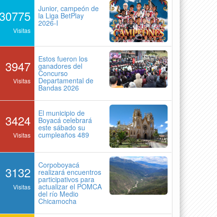
Junior, campeón de
30775
la Liga BetPlay
2026-I
Visitas
Estos fueron los
3947
ganadores del
Concurso
Departamental de
Visitas
Bandas 2026
El municipio de
3424
Boyacá celebrará
este sábado su
cumpleaños 489
Visitas
Corpoboyacá
3132
realizará encuentros
participativos para
actualizar el POMCA
Visitas
del río Medio
Chicamocha