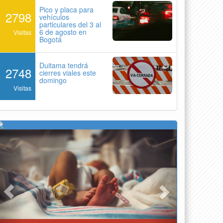
Pico y placa para
2798
vehículos
particulares del 3 al
6 de agosto en
Visitas
Bogotá
Duitama tendrá
2748
cierres viales este
domingo
Visitas
Previous
Next