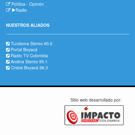
Política
-
Opinión
Radio
NUESTROS ALIADOS
Tundama Stereo 90.6
Portal Boyacá
Radio TV Colombia
Andina Stereo 95.1
Cristal Boyacá 98.3
Sitio web desarrollado por: