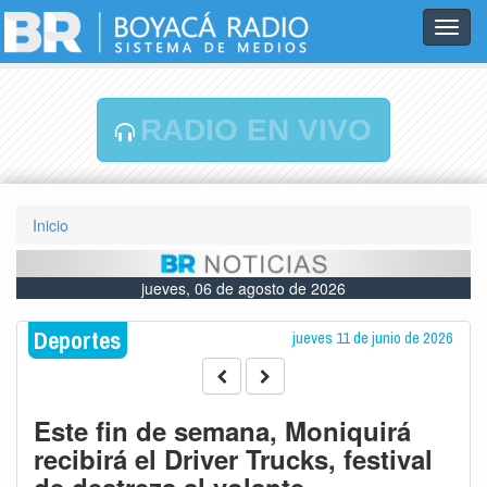
Toggl
navig
RADIO EN VIVO
Inicio
jueves, 06 de agosto de 2026
Deportes
jueves 11 de junio de 2026
Este fin de semana, Moniquirá
recibirá el Driver Trucks, festival