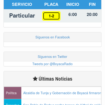
SERVICIO
PLACA
INICIO
FIN
Particular
6:00
20:00
1-2
Síguenos en Facebook
Síguenos en Twitter
Tweets por @BoyacaRadio
Últimas Noticias
Política
Alcaldía de Tunja y Gobernación de Boyacá firmaron c
Deportes
San Pablo de Borbur recibe torneo de fútbol de salón 