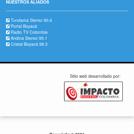
NUESTROS ALIADOS
Tundama Stereo 90.6
Portal Boyacá
Radio TV Colombia
Andina Stereo 95.1
Cristal Boyacá 98.3
Sitio web desarrollado por: