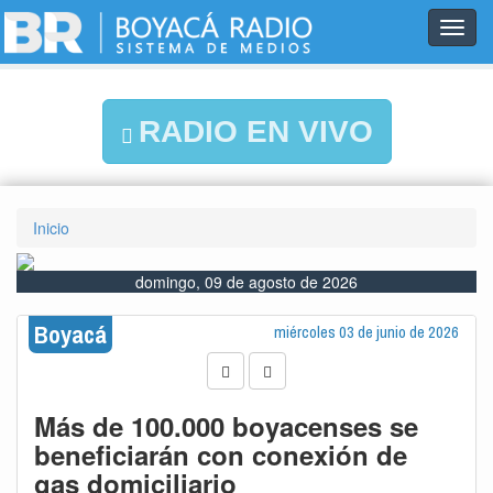
Toggl
navig
RADIO EN VIVO
Inicio
domingo, 09 de agosto de 2026
Boyacá
miércoles 03 de junio de 2026
Más de 100.000 boyacenses se
beneficiarán con conexión de
gas domiciliario