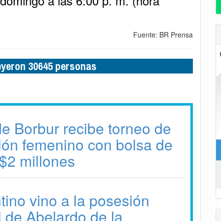
 domingo a las 6:00 p. m. (hora
Fuente: BR Prensa
leyeron 30645 personas
e Borbur recibe torneo de
alón femenino con bolsa de
$2 millones
tino vino a la posesión
l de Abelardo de la