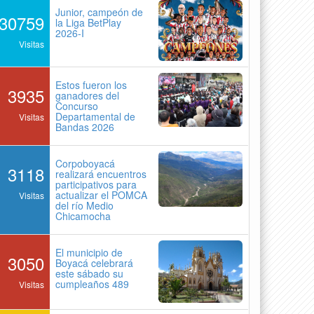
Junior, campeón de
30759
la Liga BetPlay
2026-I
Visitas
Estos fueron los
3935
ganadores del
Concurso
Departamental de
Visitas
Bandas 2026
Corpoboyacá
3118
realizará encuentros
participativos para
actualizar el POMCA
Visitas
del río Medio
Chicamocha
El municipio de
3050
Boyacá celebrará
este sábado su
cumpleaños 489
Visitas