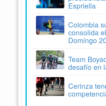
Espriella
Colombia su
consolida e
Domingo 2
Team Boyacá
desafío en 
Cerinza ten
competenci