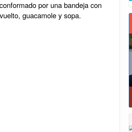
, conformado por una bandeja con
vuelto, guacamole y sopa.
Alcaldía de Tunja y Gobernación de Boya
firmaron convenio para el mantenimiento de
Moniquirá