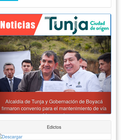
Previous
Next
cá
Reporte del tiempo en Boyacá para el viernes
 vía
Edictos