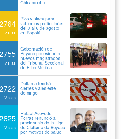
Chicamocha
Pico y placa para
2764
vehículos particulares
del 3 al 6 de agosto
en Bogotá
Visitas
Gobernación de
2755
Boyacá posesionó a
nuevos magistrados
del Tribunal Seccional
Visitas
de Ética Médica
Duitama tendrá
2722
cierres viales este
domingo
Visitas
Rafael Acevedo
2625
Porras renunció a
presidencia de la Liga
de Ciclismo de Boyacá
Visitas
por motivos de salud