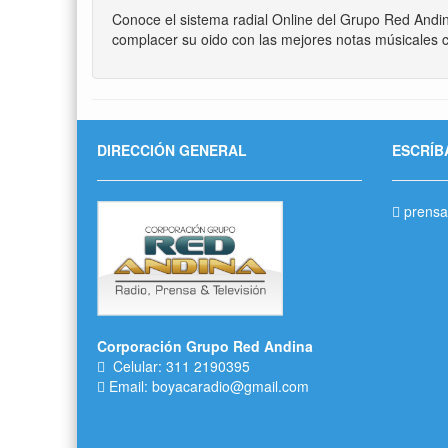
Conoce el sistema radial Online del Grupo Red Andi
complacer su oido con las mejores notas músicales c
DIRECCIÓN GENERAL
ESCRÍB
prensa
Corporación Grupo Red Andina
Celular: 311 2190395
Email: boyacaradio@gmail.com