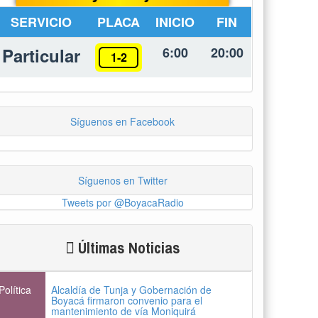
SERVICIO
PLACA
INICIO
FIN
Particular
6:00
20:00
1-2
Síguenos en Facebook
Síguenos en Twitter
Tweets por @BoyacaRadio
Últimas Noticias
Política
Alcaldía de Tunja y Gobernación de
Boyacá firmaron convenio para el
mantenimiento de vía Moniquirá