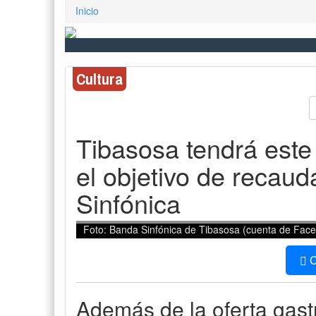
Inicio
Cultura
Tibasosa tendrá est
el objetivo de recau
Sinfónica
Foto: Banda Sinfónica de Tibasosa (cuenta de Fac
C
Además de la oferta gast