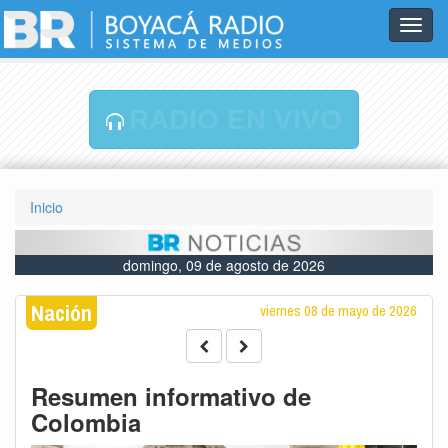
Toggl
navig
RADIO EN VIVO
Inicio
domingo, 09 de agosto de 2026
Nación
viernes 08 de mayo de 2026
Resumen informativo de
Colombia