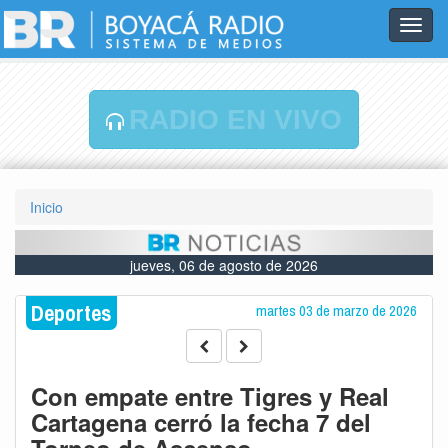
Toggl
navig
RADIO EN VIVO
Inicio
jueves, 06 de agosto de 2026
Deportes
martes 03 de marzo de 2026
Con empate entre Tigres y Real
Cartagena cerró la fecha 7 del