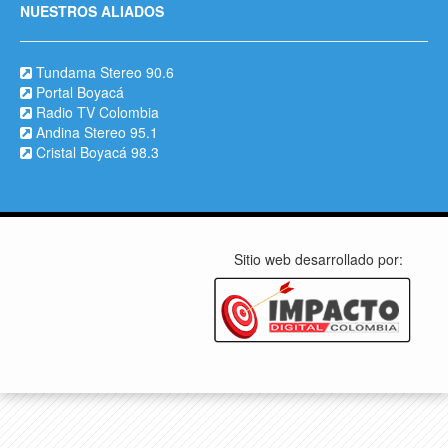
NUESTROS ALIADOS
Tundama Stereo 90.6
Portal Boyacá
Radio TV Colombia
Andina Stereo 95.1
Cristal Boyacá 98.3
Sitio web desarrollado por: