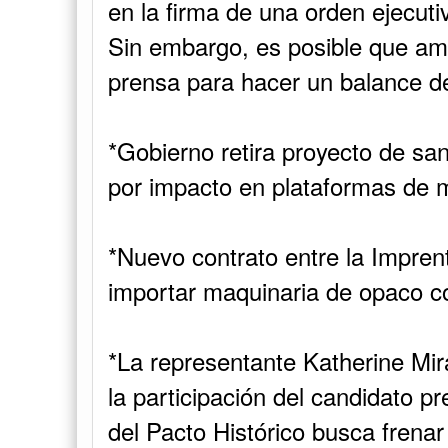
importar maquinaria de opaco c
*La representante Katherine Mi
la participación del candidato p
del Pacto Histórico busca frenar
una consulta ya realizada.
*Primeros impactos de la guerra
Colombia. Parálisis en la fronter
*Estaciones de servicio le pone
vender la gasolina más barata y