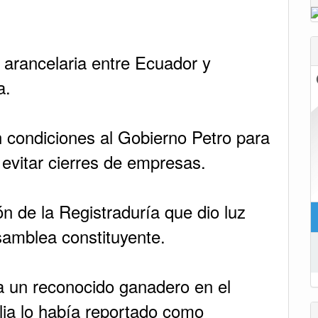
n de la Registraduría que dio luz
samblea constituyente.
a un reconocido ganadero en el
lia lo había reportado como
parecer, estaba siendo víctima de
.
ás de 129 mil bolsas de contrabando
esos.
ios, una cifra alta, pero menor a la