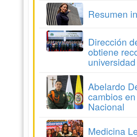
Abelardo De
cambios en 
Nacional
Medicina Le
toxicológic
gerente del
Por posesió
De la Esprie
carro y mot