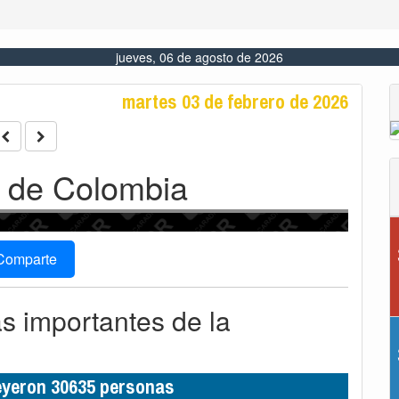
Comparte
ás importantes de la
leyeron 30635 personas
n el mar se registra en el Caribe,
cierres de playas, ríos y limitan la
 en Cartagena, Santa Marta y Puerto
ingen navegación por frente frío.