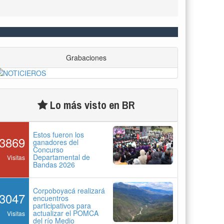
Estos fueron los
3869
ganadores del
Concurso
Departamental de
Visitas
Bandas 2026
Corpoboyacá realizará
3047
encuentros
participativos para
actualizar el POMCA
Visitas
del río Medio
Chicamocha
Gobernación de
2710
Boyacá posesionó a
nuevos magistrados
del Tribunal Seccional
Visitas
de Ética Médica
Pico y placa para
2699
vehículos particulares
del 3 al 6 de agosto
en Bogotá
Visitas