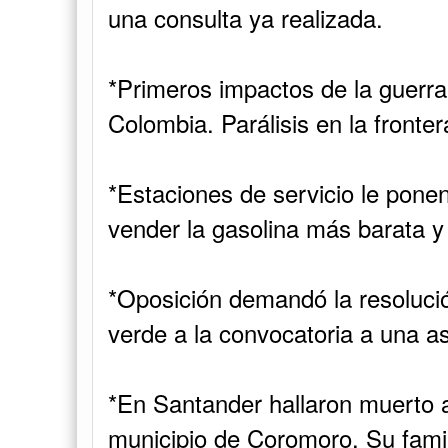
*Oposición demandó la resolució
verde a la convocatoria a una a
*En Santander hallaron muerto 
municipio de Coromoro. Su fami
desaparecido hace dos días, al 
extorsión, informó Noticias RCN
*Incautan en Ipiales, Nariño, m
avaluadas en 234 millones de p
*Cali cerró enero con 90 homicid