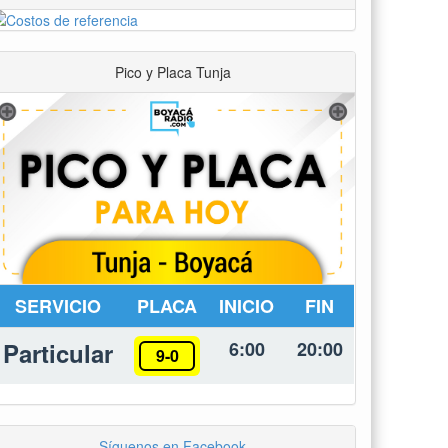
SERVICIO
PLACA
INICIO
FIN
Particular
6:00
20:00
9-0
Síguenos en Facebook
Síguenos en Twitter
Tweets por @BoyacaRadio
Últimas Noticias
Política
UPTC abrió convocatoria para la
designación de rector del período 2027-
2030