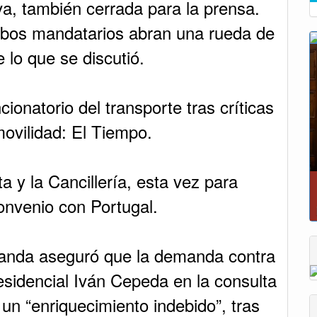
onvenio con Portugal.
randa aseguró que la demanda contra
residencial Iván Cepeda en la consulta
 un “enriquecimiento indebido”, tras
 arancelaria entre Ecuador y
a.
n condiciones al Gobierno Petro para
 evitar cierres de empresas.