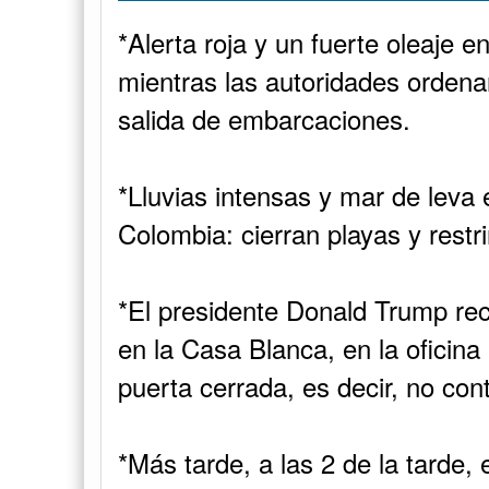
*El presidente Donald Trump rec
en la Casa Blanca, en la oficina
puerta cerrada, es decir, no cont
*Más tarde, a las 2 de la tarde, 
en la firma de una orden ejecuti
Sin embargo, es posible que a
prensa para hacer un balance de
*Gobierno retira proyecto de sanc
por impacto en plataformas de m
*Nuevo contrato entre la Imprent