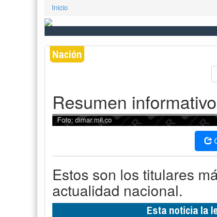
Estos son los titulares m
actualidad nacional.
Esta noticia la 
*Alerta roja y un fuerte oleaje e
mientras las autoridades ordenan 
salida de embarcaciones.
*Lluvias intensas y mar de leva
Colombia: cierran playas y restr