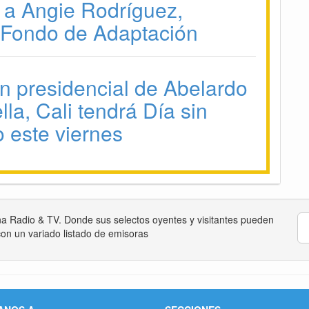
na Radio & TV. Donde sus selectos oyentes y visitantes pueden
on un variado listado de emisoras
ANOS A
SECCIONES
aboyacaradio@gmail.com
Boyacá
Nación
Mundo
Deportes
Cultura
Tecnología
Medio Ambiente
Salud
Política
-
Opinión
Radio