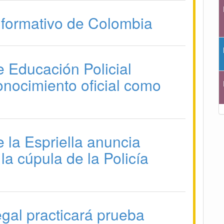
 la Espriella anuncia
la cúpula de la Policía
gal practicará prueba
a a Angie Rodríguez,
 Fondo de Adaptación
n presidencial de Abelardo
lla, Cali tendrá Día sin
o este viernes