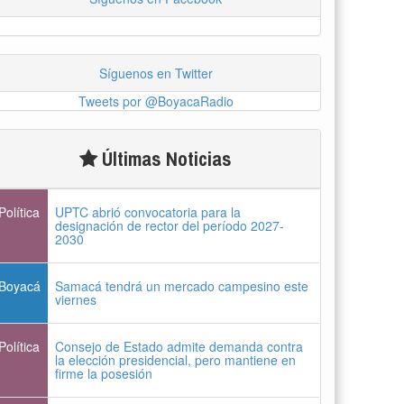
Boyacá
Samacá tendrá un mercado campesino este
viernes
Política
Consejo de Estado admite demanda contra
la elección presidencial, pero mantiene en
firme la posesión
Política
“Tunja nos ha dado demasiado y no
podemos fallarle en este momento”: Carlos
Amaya
Boyacá
Tunja prohibirá este viernes la venta de licor,
el uso de drones y otras actividades
Política
Alcalde Rafael Acevedo propone convertir a
Tunja en "Distrito Histórico y Turístico"