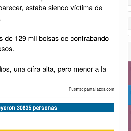
Fuente: pantallazos.com
leyeron 30635 personas
formativo de Colombia
e Educación Policial
onocimiento oficial como