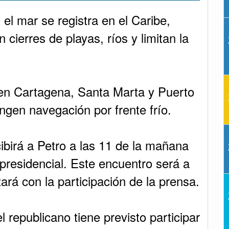
ibirá a Petro a las 11 de la mañana
 presidencial. Este encuentro será a
ará con la participación de la prensa.
el republicano tiene previsto participar
va, también cerrada para la prensa.
mbos mandatarios abran una rueda de
 lo que se discutió.
ionatorio del transporte tras críticas
ovilidad: El Tiempo.
a y la Cancillería, esta vez para