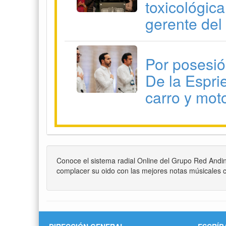
Conoce el sistema radial Online del Grupo Red Andi
complacer su oido con las mejores notas músicales c
DIRECCIÓN GENERAL
ESCRÍB
prens
Corporación Grupo Red Andina
Celular: 311 2190395
Email: boyacaradio@gmail.com