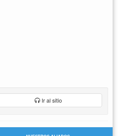
Ir al sitio
NUESTROS ALIADOS
Tundama Stereo 90.6
Portal Boyacá
Radio TV Colombia
Andina Stereo 95.1
Cristal Boyacá 98.3