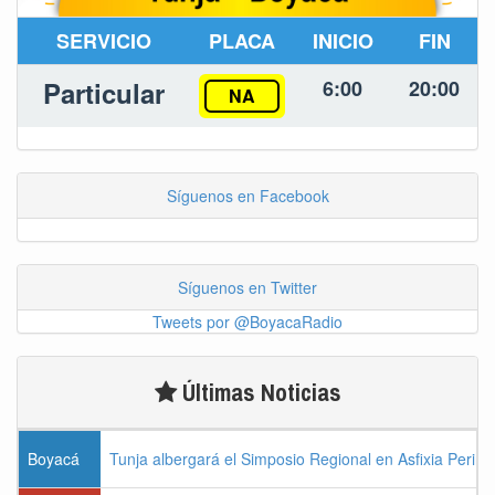
SERVICIO
PLACA
INICIO
FIN
Particular
6:00
20:00
NA
Síguenos en Facebook
Síguenos en Twitter
Tweets por @BoyacaRadio
Últimas Noticias
Boyacá
Tunja albergará el Simposio Regional en Asfixia Perina