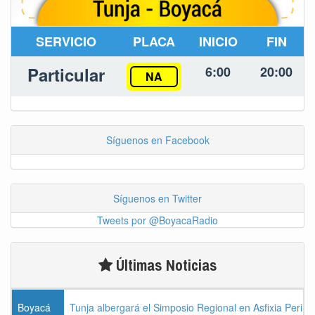
SERVICIO
PLACA
INICIO
FIN
Particular
6:00
20:00
NA
Síguenos en Facebook
Síguenos en Twitter
Tweets por @BoyacaRadio
Últimas Noticias
Boyacá
Tunja albergará el Simposio Regional en Asfixia Perina