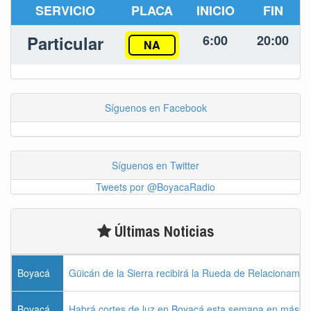
SERVICIO
PLACA
INICIO
FIN
Particular
6:00
20:00
NA
Síguenos en Facebook
Síguenos en Twitter
Tweets por @BoyacaRadio
Últimas Noticias
Boyacá
Güicán de la Sierra recibirá la Rueda de Relacionamie
Boyacá
Habrá cortes de luz en Boyacá esta semana en más de