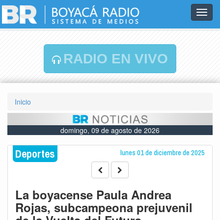
Toggl
navig
RADIO EN VIVO
Inicio
domingo, 09 de agosto de 2026
Deportes
lunes 01 de diciembre de 2025
La boyacense Paula Andrea
Rojas, subcampeona prejuvenil