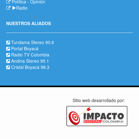
Política
-
Opinión
Radio
NUESTROS ALIADOS
Tundama Stereo 90.6
Portal Boyacá
Radio TV Colombia
Andina Stereo 95.1
Cristal Boyacá 98.3
Sitio web desarrollado por: