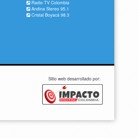
Radio TV Colombia
Andina Stereo 95.1
Cristal Boyacá 98.3
Sitio web desarrollado por: