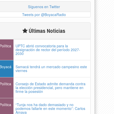
Síguenos en Twitter
Tweets por @BoyacaRadio
Últimas Noticias
Política
UPTC abrió convocatoria para la
designación de rector del período 2027-
2030
Boyacá
Samacá tendrá un mercado campesino este
viernes
Política
Consejo de Estado admite demanda contra
la elección presidencial, pero mantiene en
firme la posesión
Política
“Tunja nos ha dado demasiado y no
podemos fallarle en este momento”: Carlos
Amaya