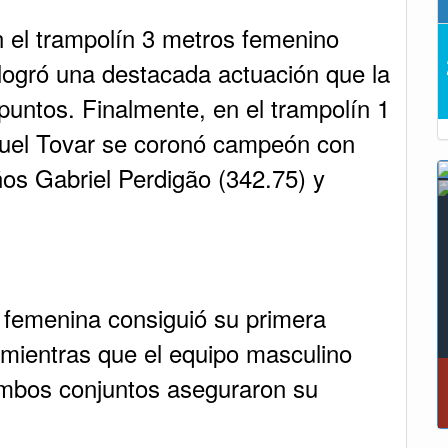
 el trampolín 3 metros femenino
logró una destacada actuación que la
 puntos. Finalmente, en el trampolín 1
guel Tovar se coronó campeón con
ños Gabriel Perdigão (342.75) y
n femenina consiguió su primera
, mientras que el equipo masculino
Ambos conjuntos aseguraron su
“Tunja nos ha dado demasiado y no 
fallarle en este momento”: Carlos 