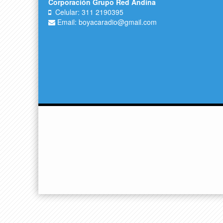
Corporación Grupo Red Andina
Celular: 311 2190395
Email: boyacaradio@gmail.com