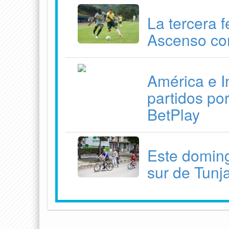
La tercera 
Ascenso co
América e I
partidos por
BetPlay
Este doming
sur de Tunj