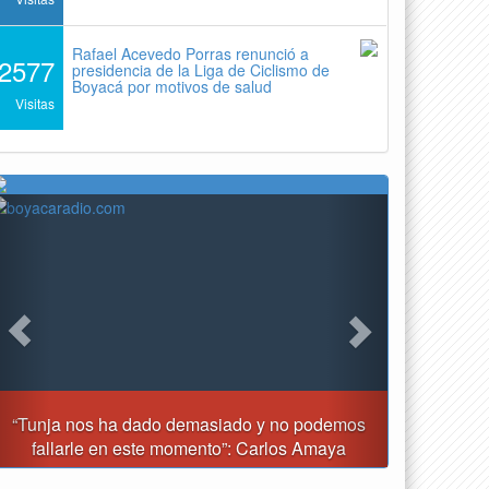
Rafael Acevedo Porras renunció a
2577
presidencia de la Liga de Ciclismo de
Boyacá por motivos de salud
Visitas
Previous
Next
podemos
Tunja prohibirá este viernes la venta de licor, el uso
Amaya
de drones y otras actividades