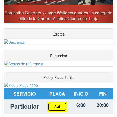
ganaron la categoría
Reporte del tiempo en Boyacá para 
iudad de Tunja
Edictos
Publicidad
Pico y Placa Tunja
SERVICIO
PLACA
INICIO
FIN
Particular
6:00
20:00
3-4