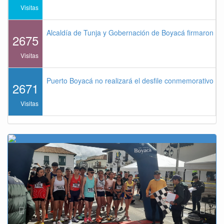
Visitas
Alcaldía de Tunja y Gobernación de Boyacá firmaron co
2675
Visitas
Puerto Boyacá no realizará el desfile conmemorativo de
2671
Visitas
Previous
Next