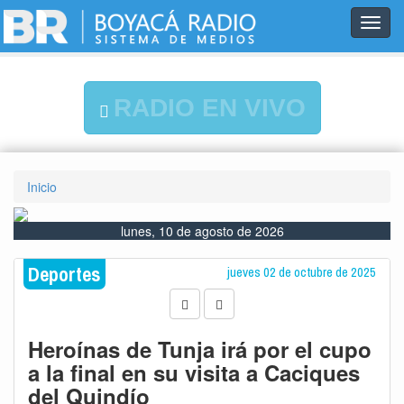
Toggl
navig
RADIO EN VIVO
Inicio
lunes, 10 de agosto de 2026
Deportes
jueves 02 de octubre de 2025
Heroínas de Tunja irá por el cupo
a la final en su visita a Caciques
del Quindío