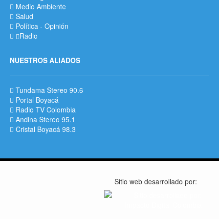
Medio Ambiente
Salud
Política
-
Opinión
Radio
NUESTROS ALIADOS
Tundama Stereo 90.6
Portal Boyacá
Radio TV Colombia
Andina Stereo 95.1
Cristal Boyacá 98.3
Sitio web desarrollado por: