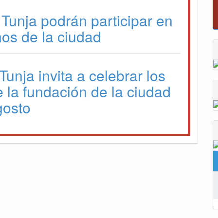
“Tunja nos ha dado demasiado y no p
 Tunja podrán participar en
fallarle en este momento”: Carlos A
os de la ciudad
Tunja invita a celebrar los
 la fundación de la ciudad
gosto