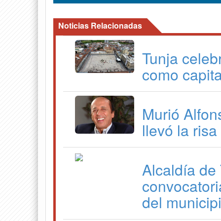
Noticias Relacionadas
Tunja celeb
como capita
Murió Alfon
llevó la ris
Alcaldía de
convocatori
del municip