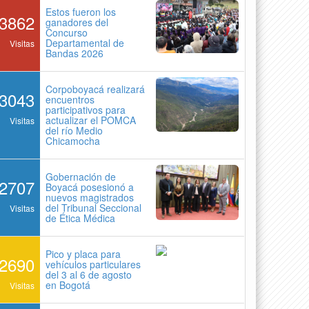
Estos fueron los
3862
ganadores del
Concurso
Departamental de
Visitas
Bandas 2026
Corpoboyacá realizará
3043
encuentros
participativos para
actualizar el POMCA
Visitas
del río Medio
Chicamocha
Gobernación de
2707
Boyacá posesionó a
nuevos magistrados
del Tribunal Seccional
Visitas
de Ética Médica
Pico y placa para
2690
vehículos particulares
del 3 al 6 de agosto
en Bogotá
Visitas