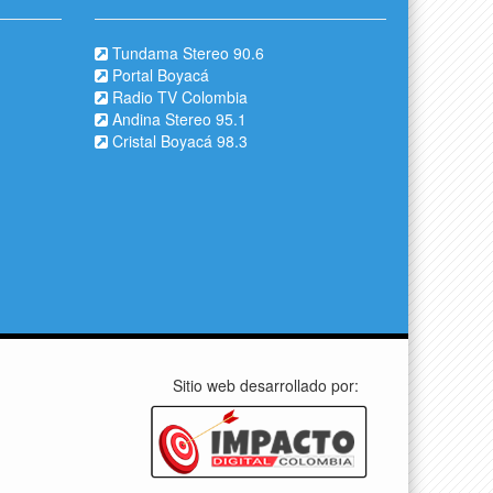
Tundama Stereo 90.6
Portal Boyacá
Radio TV Colombia
Andina Stereo 95.1
Cristal Boyacá 98.3
Sitio web desarrollado por: