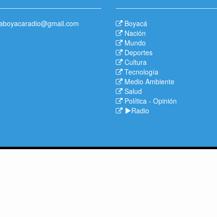
aboyacaradio@gmail.com
Boyacá
Nación
Mundo
Deportes
Cultura
Tecnología
Medio Ambiente
Salud
Política
-
Opinión
Radio