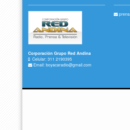
prens
Corporación Grupo Red Andina
Celular: 311 2190395
Email: boyacaradio@gmail.com