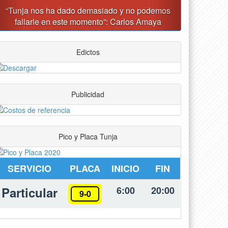
odemos
Tunja prohibirá este viernes la venta de licor, el uso
maya
de drones y otras actividades
Edictos
Publicidad
Pico y Placa Tunja
SERVICIO
PLACA
INICIO
FIN
Particular
6:00
20:00
9-0