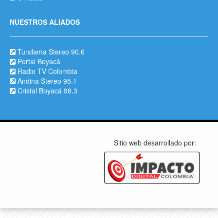
NUESTROS ALIADOS
Tundama Stereo 90.6
Portal Boyacá
Radio TV Colombia
Andina Stereo 95.1
Cristal Boyacá 98.3
Sitio web desarrollado por: