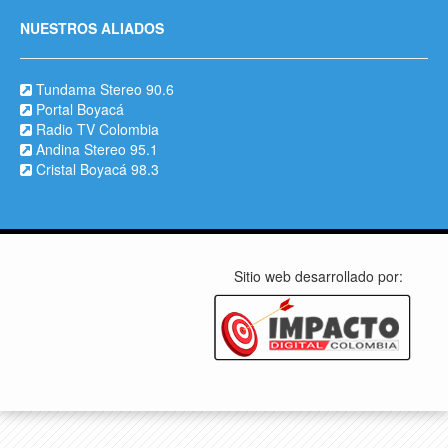
NUESTROS ALIADOS
Tundama Stereo 90.6
Portal Boyacá
Radio TV Colombia
Andina Stereo 95.1
Cristal Boyacá 98.3
Sitio web desarrollado por: