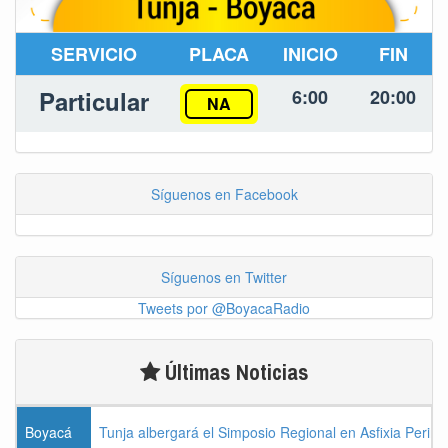
SERVICIO
PLACA
INICIO
FIN
Particular
6:00
20:00
NA
Síguenos en Facebook
Síguenos en Twitter
Tweets por @BoyacaRadio
Últimas Noticias
Boyacá
Tunja albergará el Simposio Regional en Asfixia Perina