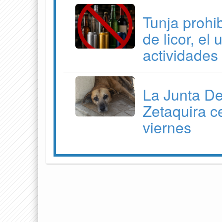
Tunja prohib
de licor, el
actividades
La Junta D
Zetaquira c
viernes