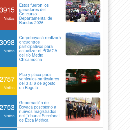
Estos fueron los
3915
ganadores del
Concurso
Departamental de
Visitas
Bandas 2026
Corpoboyacá realizará
3098
encuentros
participativos para
actualizar el POMCA
Visitas
del río Medio
Chicamocha
Pico y placa para
2757
vehículos particulares
del 3 al 6 de agosto
en Bogotá
Visitas
Gobernación de
2753
Boyacá posesionó a
nuevos magistrados
del Tribunal Seccional
Visitas
de Ética Médica