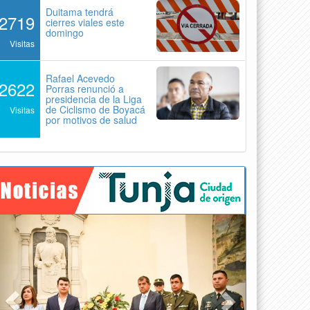
Duitama tendrá
2719
cierres viales este
domingo
Visitas
Rafael Acevedo
2622
Porras renunció a
presidencia de la Liga
de Ciclismo de Boyacá
Visitas
por motivos de salud
Previous
Next