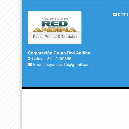
prens
Corporación Grupo Red Andina
Celular: 311 2190395
Email: boyacaradio@gmail.com