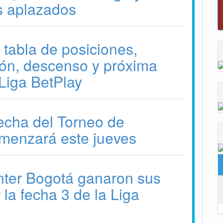
s aplazados
“Tunja nos ha dado demasiado y no podemos
fallarle en este momento”: Carlos Amaya
 tabla de posiciones,
ción, descenso y próxima
 Liga BetPlay
fecha del Torneo de
menzará este jueves
nter Bogotá ganaron sus
 la fecha 3 de la Liga