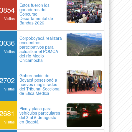
Estos fueron los
3854
ganadores del
Concurso
Departamental de
Visitas
Bandas 2026
Corpoboyacá realizará
3036
encuentros
participativos para
actualizar el POMCA
Visitas
del río Medio
Chicamocha
Gobernación de
2702
Boyacá posesionó a
nuevos magistrados
del Tribunal Seccional
Visitas
de Ética Médica
Pico y placa para
2681
vehículos particulares
del 3 al 6 de agosto
en Bogotá
Visitas