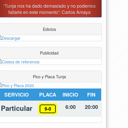
Tunja prohibirá este viernes la venta de licor, el uso
de drones y otras actividades
Edictos
Publicidad
Pico y Placa Tunja
SERVICIO
PLACA
INICIO
FIN
Particular
6:00
20:00
9-0