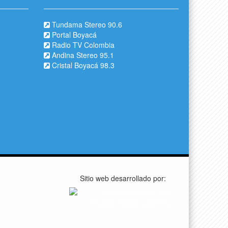
Tundama Stereo 90.6
Portal Boyacá
Radio TV Colombia
Andina Stereo 95.1
Cristal Boyacá 98.3
Sitio web desarrollado por: