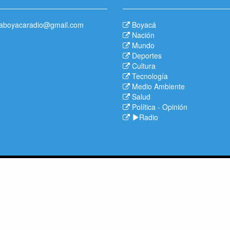
aboyacaradio@gmail.com
Boyacá
Nación
Mundo
Deportes
Cultura
Tecnología
Medio Ambiente
Salud
Política
-
Opinión
Radio