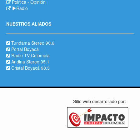
Política
-
Opinión
Radio
NUESTROS ALIADOS
Tundama Stereo 90.6
Portal Boyacá
Radio TV Colombia
Andina Stereo 95.1
Cristal Boyacá 98.3
Sitio web desarrollado por: