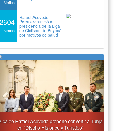
Visitas
Rafael Acevedo
2604
Porras renunció a
presidencia de la Liga
de Ciclismo de Boyacá
Visitas
por motivos de salud
Previous
Next
 a Tunja
Gobernación y Alcaldía de Tunja revisan 120
proyectos con inversiones superiores a $385.000