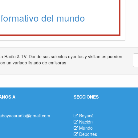
formativo del mundo
na Radio & TV. Donde sus selectos oyentes y visitantes pueden
on un variado listado de emisoras
ANOS A
SECCIONES
aboyacaradio@gmail.com
Boyacá
Nación
Mundo
Deportes