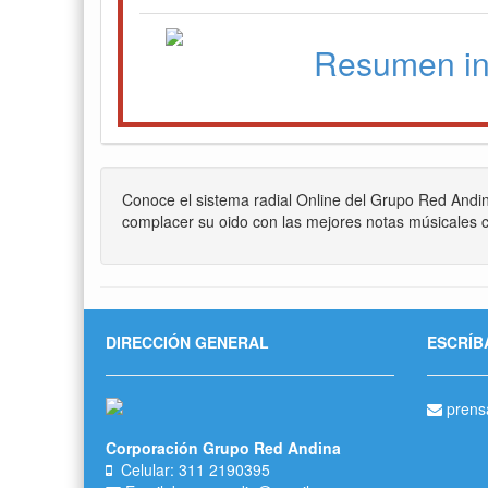
Resumen in
Conoce el sistema radial Online del Grupo Red Andi
complacer su oido con las mejores notas músicales c
DIRECCIÓN GENERAL
ESCRÍB
prens
Corporación Grupo Red Andina
Celular: 311 2190395