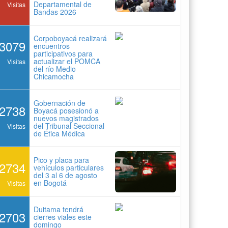
Departamental de
Visitas
Bandas 2026
Corpoboyacá realizará
3079
encuentros
participativos para
actualizar el POMCA
Visitas
del río Medio
Chicamocha
Gobernación de
2738
Boyacá posesionó a
nuevos magistrados
del Tribunal Seccional
Visitas
de Ética Médica
Pico y placa para
2734
vehículos particulares
del 3 al 6 de agosto
en Bogotá
Visitas
Duitama tendrá
2703
cierres viales este
domingo