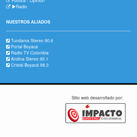
Política
-
Opinión
Radio
NUESTROS ALIADOS
Tundama Stereo 90.6
Portal Boyacá
Radio TV Colombia
Andina Stereo 95.1
Cristal Boyacá 98.3
Sitio web desarrollado por: