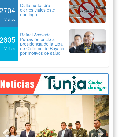
Duitama tendrá
2704
cierres viales este
domingo
Visitas
Rafael Acevedo
2605
Porras renunció a
presidencia de la Liga
de Ciclismo de Boyacá
Visitas
por motivos de salud
Previous
Next