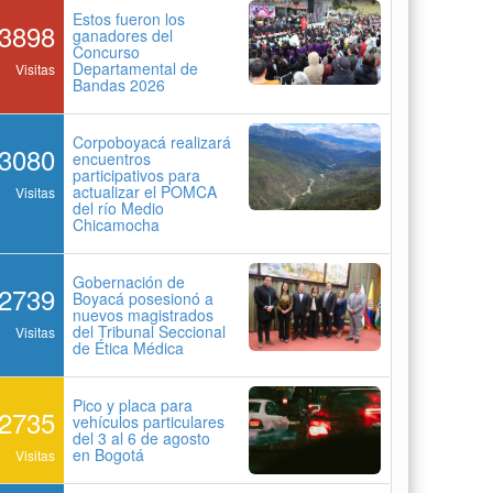
Estos fueron los
3898
ganadores del
Concurso
Departamental de
Visitas
Bandas 2026
Corpoboyacá realizará
3080
encuentros
participativos para
actualizar el POMCA
Visitas
del río Medio
Chicamocha
Gobernación de
2739
Boyacá posesionó a
nuevos magistrados
del Tribunal Seccional
Visitas
de Ética Médica
Pico y placa para
2735
vehículos particulares
del 3 al 6 de agosto
en Bogotá
Visitas