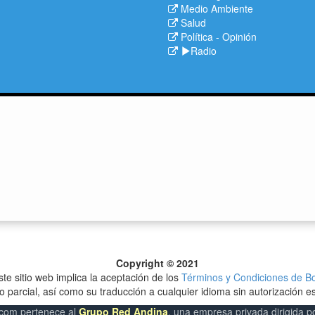
Medio Ambiente
Salud
Política
-
Opinión
Radio
Copyright © 2021
ste sitio web implica la aceptación de los
Términos y Condiciones de B
o parcial, así como su traducción a cualquier idioma sin autorización es
com pertenece al
Grupo Red Andina
, una empresa privada dirigida 