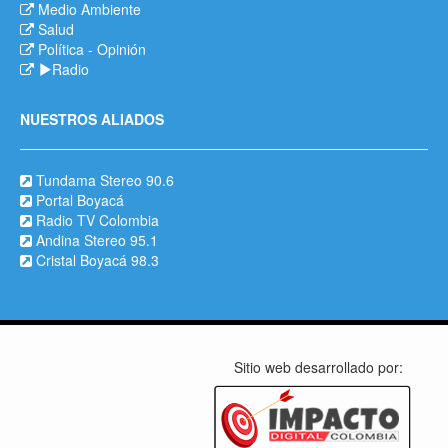
Medio Ambiente
Salud
Política
-
Opinión
Radio
NUESTROS ALIADOS
Tundama Stereo 90.6
Portal Boyacá
Radio TV Colombia
Andina Stereo 95.1
Cristal Boyacá 98.3
Sitio web desarrollado por: