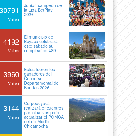
Junior, campeón de
30791
la Liga BetPlay
2026-I
Visitas
El municipio de
4192
Boyacá celebrará
este sábado su
cumpleaños 489
Visitas
Estos fueron los
3960
ganadores del
Concurso
Departamental de
Visitas
Bandas 2026
Corpoboyacá
3144
realizará encuentros
participativos para
actualizar el POMCA
Visitas
del río Medio
Chicamocha