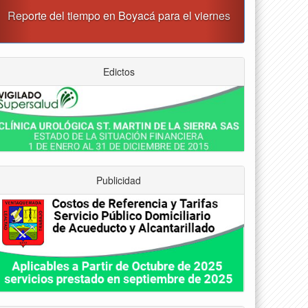
“Tunja nos ha dado demasiado y no podemos
fallarle en este momento”: Carlos Amaya
Edictos
Publicidad