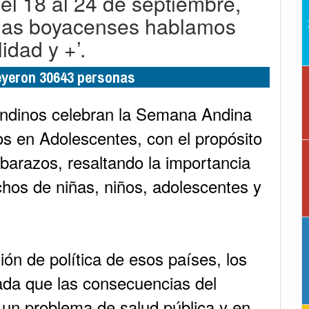
el 18 al 24 de septiembre,
ilias boyacenses hablamos
idad y +’.
leyeron 30643 personas
andinos celebran la Semana Andina
s en Adolescentes, con el propósito
barazos, resaltando la importancia
chos de niñas, niños, adolescentes y
n de política de esos países, los
da que las consecuencias del
un problema de salud pública y en