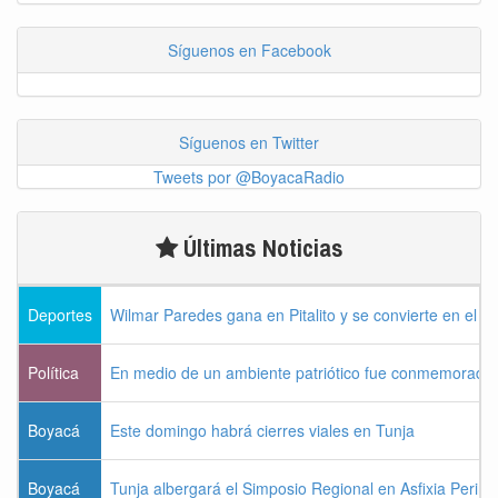
Síguenos en Facebook
Síguenos en Twitter
Tweets por @BoyacaRadio
Últimas Noticias
Deportes
Wilmar Paredes gana en Pitalito y se convierte en el p
Política
En medio de un ambiente patriótico fue conmemorada la
Boyacá
Este domingo habrá cierres viales en Tunja
Boyacá
Tunja albergará el Simposio Regional en Asfixia Perina