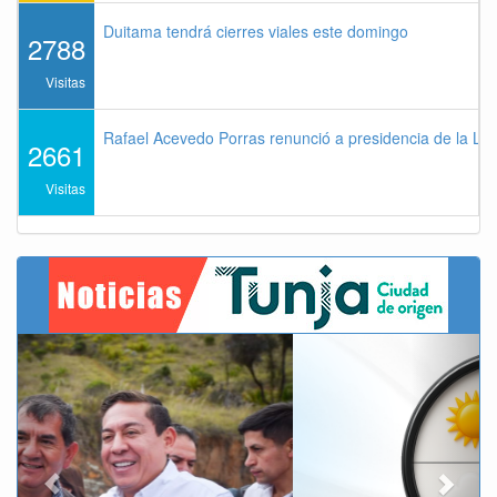
Duitama tendrá cierres viales este domingo
2788
Visitas
Rafael Acevedo Porras renunció a presidencia de la Lig
2661
Visitas
Previous
Next