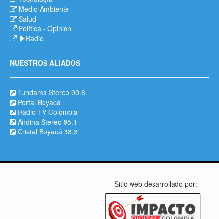
Medio Ambiente
Salud
Política
-
Opinión
Radio
NUESTROS ALIADOS
Tundama Stereo 90.6
Portal Boyacá
Radio TV Colombia
Andina Stereo 95.1
Cristal Boyacá 98.3
Sitio web desarrollado por: