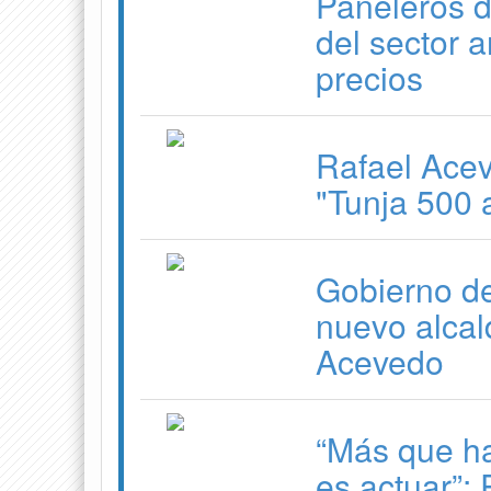
Paneleros d
del sector a
precios
Rafael Aceve
"Tunja 500 
Gobierno de
nuevo alcal
Acevedo
“Más que ha
es actuar”: