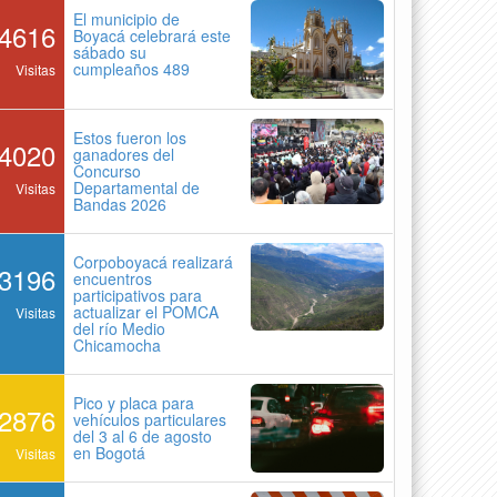
El municipio de
4616
Boyacá celebrará este
sábado su
cumpleaños 489
Visitas
Estos fueron los
4020
ganadores del
Concurso
Departamental de
Visitas
Bandas 2026
Corpoboyacá realizará
3196
encuentros
participativos para
actualizar el POMCA
Visitas
del río Medio
Chicamocha
Pico y placa para
2876
vehículos particulares
del 3 al 6 de agosto
en Bogotá
Visitas