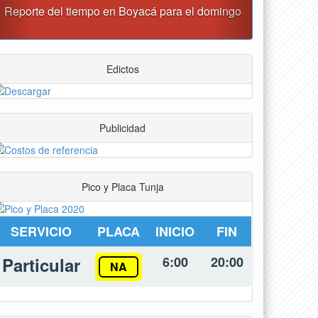
Este domingo habrá cierres viales en Tunja
Edictos
Publicidad
Pico y Placa Tunja
SERVICIO
PLACA
INICIO
FIN
Particular
6:00
20:00
NA