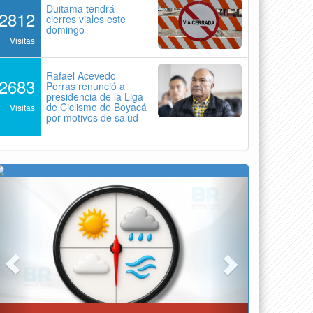
Duitama tendrá
2812
cierres viales este
domingo
Visitas
Rafael Acevedo
2683
Porras renunció a
presidencia de la Liga
de Ciclismo de Boyacá
Visitas
por motivos de salud
Previous
Next