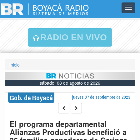
Toggl
navig
RADIO EN VIVO
Inicio
sábado, 08 de agosto de 2026
Gob. de Boyacá
jueves 07 de septiembre de 2023
El programa departamental
Alianzas Productivas benefició a