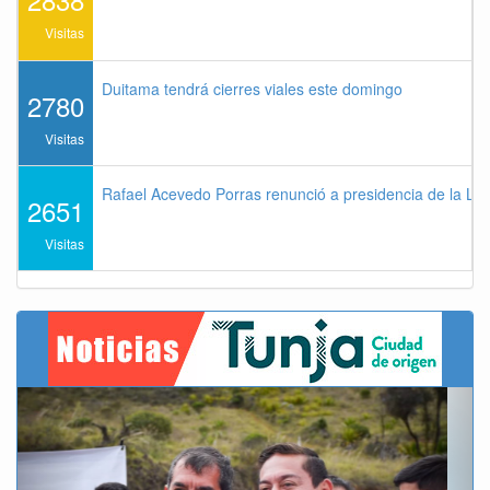
Visitas
Duitama tendrá cierres viales este domingo
2780
Visitas
Rafael Acevedo Porras renunció a presidencia de la Lig
2651
Visitas
Previous
Next