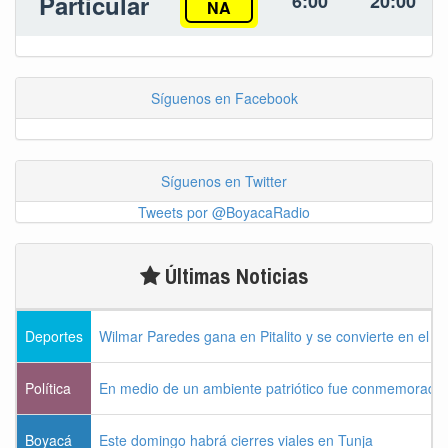
Particular
6:00
20:00
NA
Síguenos en Facebook
Síguenos en Twitter
Tweets por @BoyacaRadio
Últimas Noticias
Deportes
Wilmar Paredes gana en Pitalito y se convierte en el p
Política
En medio de un ambiente patriótico fue conmemorada la
Boyacá
Este domingo habrá cierres viales en Tunja